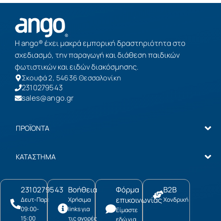
Η ango® έχει μακρά εμπορική δραστηριότητα στο
σχεδιασμό, την παραγωγή και διάθεση παιδικών
φωτιστικών και ειδών διακόσμησης.
Σκουφά 2, 54636 Θεσσαλονίκη
2310279543
sales@ango.gr
ΠΡΟΪΟΝΤΑ
ΚΑΤΑΣΤΗΜΑ
2310279543
Βοήθεια
Φόρμα
B2B
επικοινωνίας
Δευτ-Παρ:
Χρήσιμα
Χονδρική
09:00-
links για
Είμαστε
15:00
τις αγορές
εδώ για