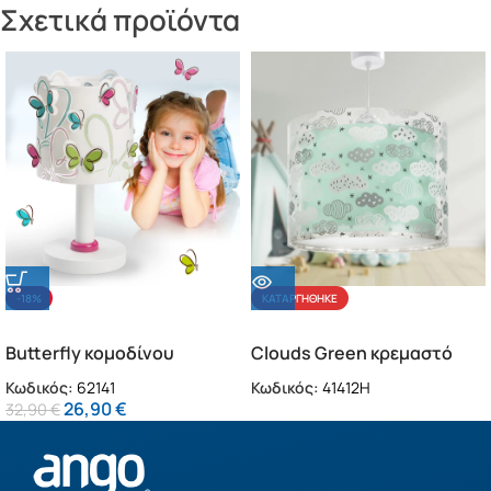
Σχετικά προϊόντα
-18%
ΚΑΤΑΡΓΉΘΗΚΕ
Butterfly κομοδίνου
Clouds Green κρεμαστό
παιδικό φωτιστικό (62141)
παιδικό φωτιστικό
Κωδικός:
62141
Κωδικός:
41412H
(41412H)
26,90
€
32,90
€