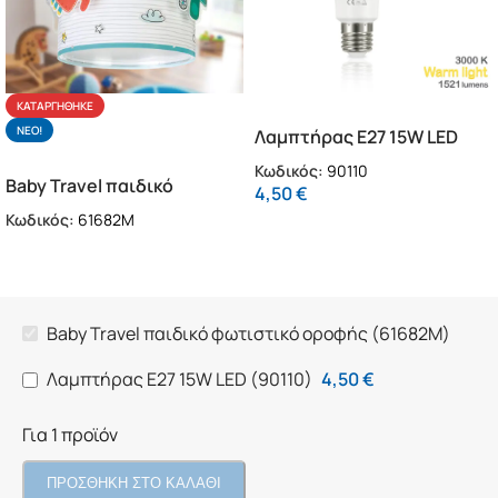
ΚΑΤΑΡΓΉΘΗΚΕ
NΕΟ!
Λαμπτήρας Ε27 15W LED
(90110)
Κωδικός:
90110
Baby Travel παιδικό
4,50
€
φωτιστικό οροφής
Κωδικός:
61682M
(61682M)
Baby Travel παιδικό φωτιστικό οροφής (61682M)
Λαμπτήρας Ε27 15W LED (90110)
4,50
€
Για 1 προϊόν
ΠΡΟΣΘΗΚΗ ΣΤΟ ΚΑΛΑΘΙ