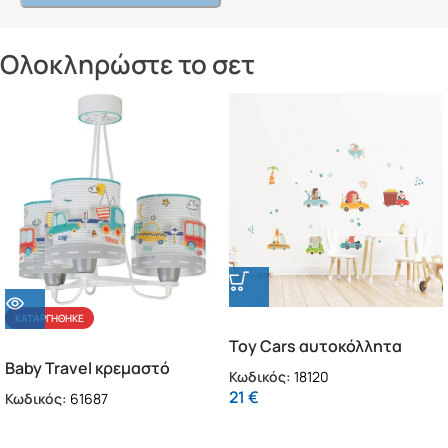
Ολοκληρώστε το σετ
ΚΑΤΑΡΓΉΘΗΚΕ
Toy Cars αυτοκόλλητα
Baby Travel κρεμαστό
τοίχου L (18120)
Κωδικός:
18120
τρίφωτο οροφής (61687)
21
€
Κωδικός:
61687