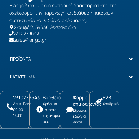
Η ango® έχει μακρά εμπορική δραστηριότητα στο
σχεδιασμό, την παραγωγή και διάθεση παιδικών
φωτιστικών και ειδών διακόσμησης.
Σκουφά 2, 54636 Θεσσαλονίκη
2310279543
sales@ango.gr
ΠΡΟΪΟΝΤΑ
ΚΑΤΑΣΤΗΜΑ
2310279543
Βοήθεια
Φόρμα
B2B
επικοινωνίας
Δευτ-Παρ:
Χρήσιμα
Χονδρική
09:00-
links για
Είμαστε
15:00
τις αγορές
εδώ για
σου
σένα!