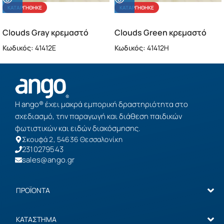
ΚΑΤΑΡΓΉΘΗΚΕ
ΚΑΤΑΡΓΉΘΗΚΕ
Clouds Gray κρεμαστό
Clouds Green κρεμαστό
παιδικό φωτιστικό
παιδικό φωτιστικό
Κωδικός:
41412E
Κωδικός:
41412H
(41412E)
(41412H)
Η ango® έχει μακρά εμπορική δραστηριότητα στο
σχεδιασμό, την παραγωγή και διάθεση παιδικών
φωτιστικών και ειδών διακόσμησης.
Σκουφά 2, 54636 Θεσσαλονίκη
2310279543
sales@ango.gr
ΠΡΟΪΟΝΤΑ
ΚΑΤΑΣΤΗΜΑ