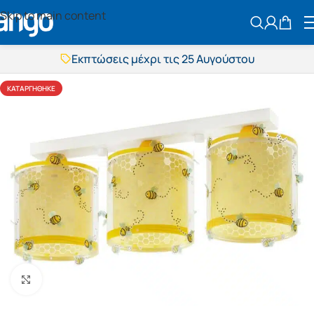
Skip to main content
ΑΝΑΖΗΤΗΣ
Εκπτώσεις μέχρι τις 25 Αυγούστου
Δωρεάν μεταφορικά
BOXNOW αποστολή
ΚΑΤΑΡΓΉΘΗΚΕ
Άμεση παράδοση
Εκπτώσεις μέχρι τις 25 Αυγούστου
Δωρεάν μεταφορικά
BOXNOW αποστολή
Άμεση παράδοση
Πατήστε για μεγέθυνση