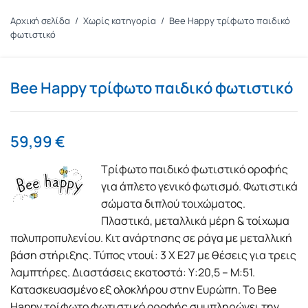
Αρχική σελίδα
/
Χωρίς κατηγορία
/
Bee Happy τρίφωτο παιδικό
φωτιστικό
Bee Happy τρίφωτο παιδικό φωτιστικό
59,99
€
Τρίφωτο παιδικό φωτιστικό οροφής
για άπλετο γενικό φωτισμό. Φωτιστικά
σώματα διπλού τοιχώματος.
Πλαστικά, μεταλλικά μέρη & τοίχωμα
πολυπροπυλενίου. Κιτ ανάρτησης σε ράγα με μεταλλική
βάση στήριξης. Τύπος ντουί: 3 Χ E27 με θέσεις για τρεις
λαμπτήρες. Διαστάσεις εκατοστά: Υ:20,5 – Μ:51.
Κατασκευασμένο εξ ολοκλήρου στην Ευρώπη. Το Bee
Happy τρίφωτο φωτιστικό οροφής συμπληρώνει την