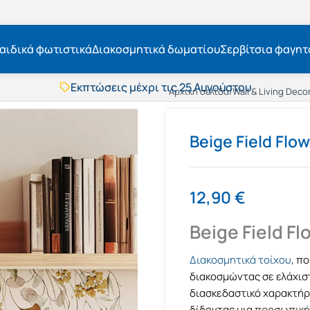
αιδικά φωτιστικά
Διακοσμητικά δωματίου
Σερβίτσια φαγητ
Εκπτώσεις μέχρι τις 25 Αυγούστου
Δωρεάν μεταφορικά
Αρχική σελίδα
/
Wall & Living Deco
BOXNOW αποστολή
Άμεση παράδοση
Εκπτώσεις μέχρι τις 25 Αυγούστου
Beige Field Flo
Δωρεάν μεταφορικά
BOXNOW αποστολή
Άμεση παράδοση
12,90
€
Beige Field F
Διακοσμητικά τοίχου
, π
διακοσμώντας σε ελάχισ
διασκεδαστικό χαρακτήρ
δίδοντας μια
προσωπική 