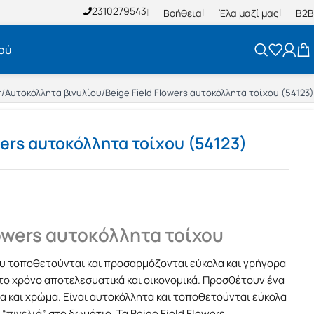
2310279543
Βοήθεια
Έλα μαζί μας
B2B
ού
r
/
Αυτοκόλλητα βινυλίου
/
Beige Field Flowers αυτοκόλλητα τοίχου (54123)
wers αυτοκόλλητα τοίχου (54123)
lowers αυτοκόλλητα τοίχου
ου τοποθετούνται και προσαρμόζονται εύκολα και γρήγορα
το χρόνο αποτελεσματικά και οικονομικά. Προσθέτουν ένα
α και χρώμα. Είναι αυτοκόλλητα και τοποθετούνται εύκολα
“πινελιά”
στο δωμάτιο. Τα Beige Field Flowers