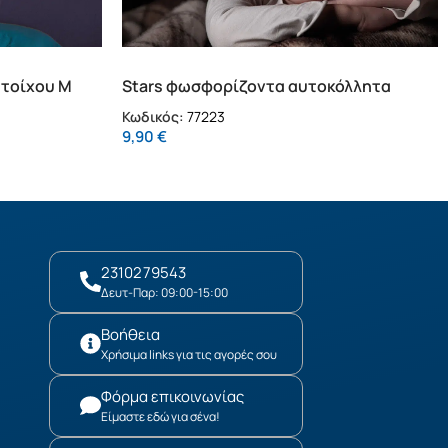
 τοίχου M
Stars φωσφορίζοντα αυτοκόλλητα
τοίχου S (77223)
Κωδικός:
77223
9,90
€
2310279543
Δευτ-Παρ: 09:00-15:00
Βοήθεια
Χρήσιμα links για τις αγορές σου
Φόρμα επικοινωνίας
Είμαστε εδώ για σένα!