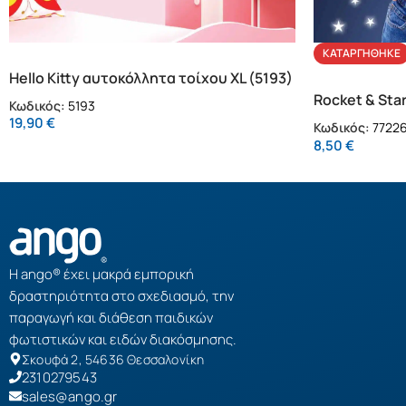
ΚΑΤΑΡΓΉΘΗΚΕ
Hello Kitty αυτοκόλλητα τοίχου XL (5193)
Rocket & Sta
Κωδικός:
5193
(77226)
19,90
€
Κωδικός:
7722
8,50
€
Η ango® έχει μακρά εμπορική
δραστηριότητα στο σχεδιασμό, την
παραγωγή και διάθεση παιδικών
φωτιστικών και ειδών διακόσμησης.
Σκουφά 2, 54636 Θεσσαλονίκη
2310279543
sales@ango.gr