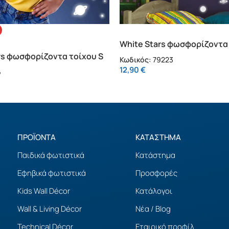
White Stars φωσφορίζοντα
(79223)
rs φωσφορίζοντα τοίχου S
Κωδικός:
79223
12,90
€
6
ΠΡΟΪΟΝΤΑ
ΚΑΤΑΣΤΗΜΑ
Παιδικά φωτιστικά
Κατάστημα
Εφηβικά φωτιστικά
Προσφορές
Kids Wall Décor
Κατάλογοι
Wall & Living Décor
Νέα / Blog
Technical Décor
Εταιρικό προφίλ