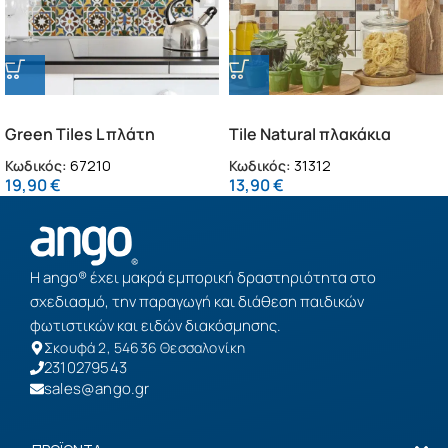
Green Tiles L πλάτη
Tile Natural πλακάκια
προστασίας τοίχου εστιών
διακόσμησης τοίχων
Κωδικός:
67210
Κωδικός:
31312
κουζίνας (67210)
κουζίνας & μπάνιου (31312)
19,90
€
13,90
€
Η ango® έχει μακρά εμπορική δραστηριότητα στο
σχεδιασμό, την παραγωγή και διάθεση παιδικών
φωτιστικών και ειδών διακόσμησης.
Σκουφά 2, 54636 Θεσσαλονίκη
2310279543
sales@ango.gr