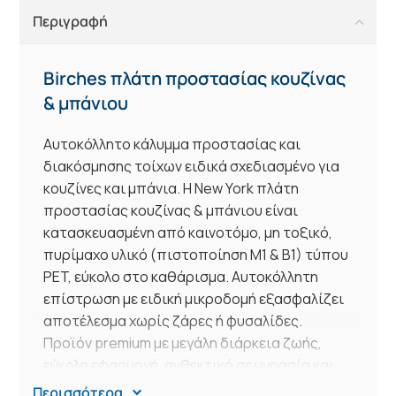
Περιγραφή
Birches πλάτη προστασίας κουζίνας
& μπάνιου
Αυτοκόλλητο κάλυμμα προστασίας και
διακόσμησης τοίχων ειδικά σχεδιασμένο για
κουζίνες και μπάνια. Η New York πλάτη
προστασίας κουζίνας & μπάνιου είναι
κατασκευασμένη από καινοτόμο, μη τοξικό,
πυρίμαχο υλικό (πιστοποίηση Μ1 & Β1) τύπου
PET, εύκολο στο καθάρισμα. Αυτοκόλλητη
επίστρωση με ειδική μικροδομή εξασφαλίζει
αποτέλεσμα χωρίς ζάρες ή φυσαλίδες.
Προϊόν premium με μεγάλη διάρκεια ζωής,
εύκολη εφαρμογή, ανθεκτικό σε υγρασία και
θερμότητα. Διάσταση καλύμματος: 240 x 60 x
Περισσότερα…