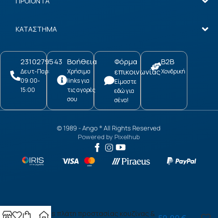
ΠΡΟΪΟΝΤΑ
ΚΑΤΑΣΤΗΜΑ
2310279543
Βοήθεια
Φόρμα
B2B
επικοινωνίας
Δευτ-Παρ:
Χρήσιμα
Χονδρική
09:00-
links για
Είμαστε
15:00
τις αγορές
εδώ για
σου
σένα!
© 1989 -
Ango
All Rights Reserved
®
Powered by
Pixelhub
Birches πλάτη προστασίας κουζίνας &
59,90
€