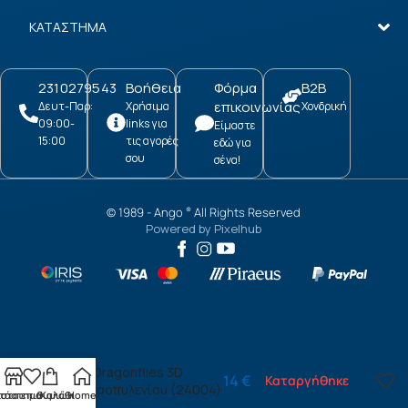
ΚΑΤΑΣΤΗΜΑ
2310279543
Βοήθεια
Φόρμα
B2B
επικοινωνίας
Δευτ-Παρ:
Χρήσιμα
Χονδρική
09:00-
links για
Είμαστε
15:00
τις αγορές
εδώ για
σου
σένα!
© 1989 -
Ango
All Rights Reserved
®
Powered by
Pixelhub
Black Dragonflies 3D
14
€
Καταργήθηκε
πολυπροπυλενίου (24004)
τάστημα
ίστα επιθυμιών
Καλάθι
Home