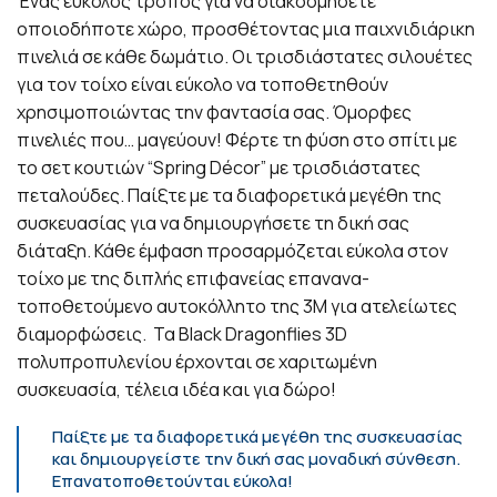
Ένας εύκολος τρόπος για να διακοσμήσετε
οποιοδήποτε χώρο, προσθέτοντας μια παιχνιδιάρικη
πινελιά σε κάθε δωμάτιο. Οι τρισδιάστατες σιλουέτες
για τον τοίχο είναι εύκολο να τοποθετηθούν
χρησιμοποιώντας την φαντασία σας. Όμορφες
πινελιές που… μαγεύουν! Φέρτε τη φύση στο σπίτι με
το σετ κουτιών “Spring Décor” με τρισδιάστατες
πεταλούδες. Παίξτε με τα διαφορετικά μεγέθη της
συσκευασίας για να δημιουργήσετε τη δική σας
διάταξη. Κάθε έμφαση προσαρμόζεται εύκολα στον
τοίχο με της διπλής επιφανείας επανανα-
τοποθετούμενο αυτοκόλλητο της 3Μ για ατελείωτες
διαμορφώσεις. Τα Black Dragonflies 3D
πολυπροπυλενίου έρχονται σε χαριτωμένη
συσκευασία, τέλεια ιδέα και για δώρο!
Παίξτε με τα διαφορετικά μεγέθη της συσκευασίας
και δημιουργείστε την δική σας μοναδική σύνθεση.
Επανατοποθετούνται εύκολα!