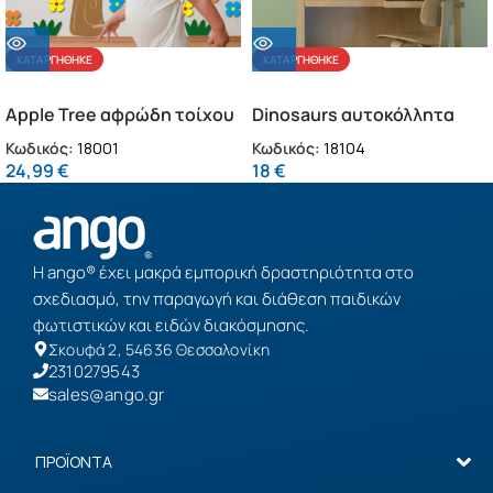
ΚΑΤΑΡΓΉΘΗΚΕ
ΚΑΤΑΡΓΉΘΗΚΕ
Apple Tree αφρώδη τοίχου
Dinosaurs αυτοκόλλητα
L (18001)
τοίχου (18104)
Κωδικός:
18001
Κωδικός:
18104
24,99
€
18
€
Η ango® έχει μακρά εμπορική δραστηριότητα στο
σχεδιασμό, την παραγωγή και διάθεση παιδικών
φωτιστικών και ειδών διακόσμησης.
Σκουφά 2, 54636 Θεσσαλονίκη
2310279543
sales@ango.gr
ΠΡΟΪΟΝΤΑ