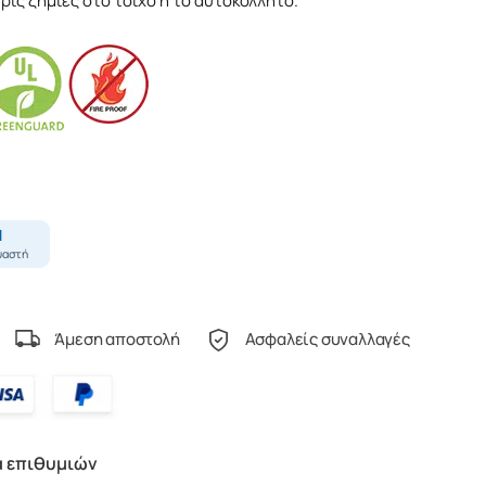
ς ζημιές στο τοίχο ή το αυτοκόλλητο.
Άμεση αποστολή
Ασφαλείς συναλλαγές
α επιθυμιών