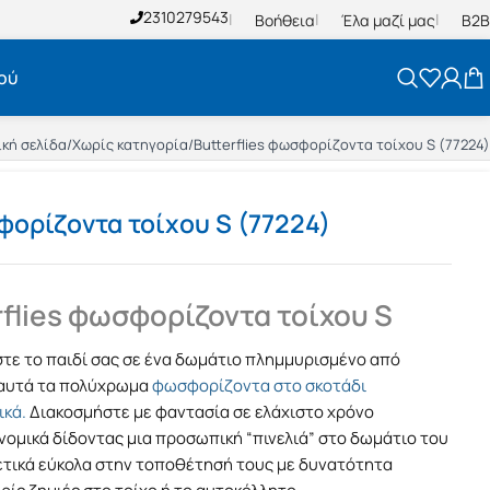
2310279543
Βοήθεια
Έλα μαζί μας
B2B
ού
ική σελίδα
/
Χωρίς κατηγορία
/
Butterflies φωσφορίζοντα τοίχου S (77224)
σφορίζοντα τοίχου S (77224)
rflies φωσφορίζοντα τοίχου S
τε το παιδί σας σε ένα δωμάτιο πλημμυρισμένο από
 αυτά τα πολύχρωμα
φωσφορίζοντα στο σκοτάδι
ικά.
Διακοσμήστε με φαντασία σε ελάχιστο χρόνο
νομικά δίδοντας μια προσωπική “πινελιά” στο δωμάτιο του
ρετικά εύκολα στην τοποθέτησή τους με δυνατότητα