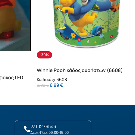
-30%
Winnie Pooh κάδος αχρήστων (6608)
 φακός LED
Κωδικός:
6608
6,99
€
9,99
€
2310279543
Δευτ-Παρ: 09:00-15:00