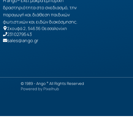
Η ango® έχει μακρά εμπορική
δραστηριότητα στο σχεδιασμό, την
παραγωγή και διάθεση παιδικών
φωτιστικών και ειδών διακόσμησης.
Σκουφά 2, 54636 Θεσσαλονίκη
2310279543
sales@ango.gr
© 1989 -
Ango
All Rights Reserved
®
Powered by
Pixelhub