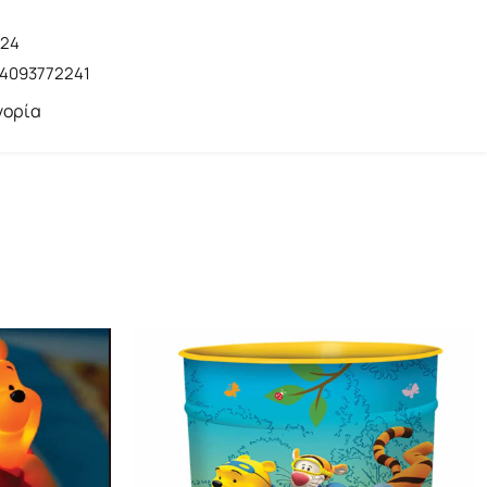
224
4093772241
γορία