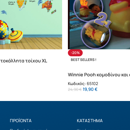
-20%
BEST SELLERS !
τοκόλλητα τοίχου XL
Winnie Pooh κομοδίνου και
(65102)
Κωδικός:
65102
19,90
€
24,90
€
ΠΡΟΪΟΝΤΑ
ΚΑΤΑΣΤΗΜΑ