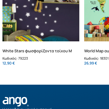
White Stars φωσφορίζοντα τοίχου M
World Map αυ
(79223)
(18301)
Κωδικός:
79223
Κωδικός:
18301
12,90
€
26,99
€