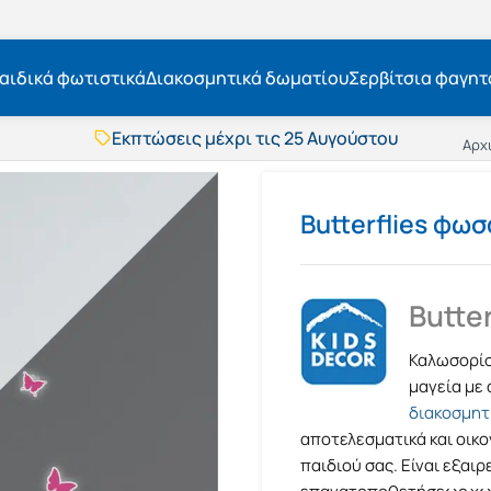
αιδικά φωτιστικά
Διακοσμητικά δωματίου
Σερβίτσια φαγητ
Εκπτώσεις μέχρι τις 25 Αυγούστου
Αρχ
Δωρεάν μεταφορικά
BOXNOW αποστολή
Άμεση παράδοση
Butterflies φω
Εκπτώσεις μέχρι τις 25 Αυγούστου
Δωρεάν μεταφορικά
BOXNOW αποστολή
Άμεση παράδοση
Butte
Καλωσορίσ
μαγεία με
διακοσμητ
αποτελεσματικά και οικο
παιδιού σας. Είναι εξαι