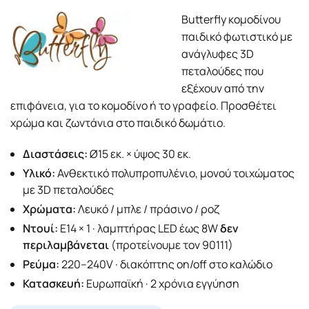
Butterfly κομοδίνου
παιδικό φωτιστικό με
ανάγλυφες 3D
πεταλούδες που
εξέχουν από την
επιφάνεια, για το κομοδίνο ή το γραφείο. Προσθέτει
χρώμα και ζωντάνια στο παιδικό δωμάτιο.
Διαστάσεις:
Ø15 εκ. × ύψος 30 εκ.
Υλικό:
Ανθεκτικό πολυπροπυλένιο, μονού τοιχώματος
με 3D πεταλούδες
Χρώματα:
Λευκό / μπλε / πράσινο / ροζ
Ντουί:
E14 × 1 · λαμπτήρας LED έως 8W
δεν
περιλαμβάνεται
(προτείνουμε τον 90111)
Ρεύμα:
220–240V · διακόπτης on/off στο καλώδιο
Κατασκευή:
Ευρωπαϊκή · 2 χρόνια εγγύηση