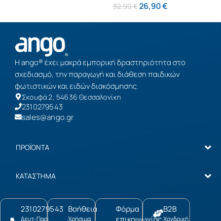
(63231E)
26,90
€
32,90
€
Η ango® έχει μακρά εμπορική δραστηριότητα στο
σχεδιασμό, την παραγωγή και διάθεση παιδικών
φωτιστικών και ειδών διακόσμησης.
Σκουφά 2, 54636 Θεσσαλονίκη
2310279543
sales@ango.gr
ΠΡΟΪΟΝΤΑ
ΚΑΤΑΣΤΗΜΑ
2310279543
Βοήθεια
Φόρμα
B2B
επικοινωνίας
Δευτ-Παρ:
Χρήσιμα
Χονδρική