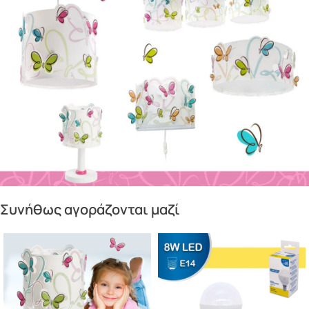
σκιές στο δωμάτιο. Είναι ανθεκτικό στην
καθημερινή χρήση από παιδιά.
Ιδανικό για μελέτη και για φως νυκτός
Χάρη στον γλυκό, ομοιόμορφο φωτισμό του, το
Butterfly φωτιστικό κομοδίνου είναι κατάλληλο
τόσο ως βοηθητικό φως στο γραφείο για
διάβασμα όσο και ως διακριτικό φωτάκι νυκτός
δίπλα στο κρεβάτι. Τοποθετείται εύκολα στο
κομοδίνο
ή στο γραφείο. Δείτε τις
οδηγίες
χρήσης
. Κατασκευάζεται εξ ολοκλήρου στην
Ευρώπη με πιστοποιητικά υψίστης ασφαλείας.
Συνήθως αγοράζονται μαζί
Ιδανικό δώρο για παιδιά που αγαπούν τις
πεταλούδες
Το Butterfly κομοδίνου παιδικό φωτιστικό είναι
μια εξαιρετική ιδέα δώρου για παιδιά που