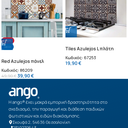
-20%
NΕΟ!
Tiles Azulejos L πλάτη
προστασίας τοίχου εστιών
Κωδικός:
67253
Red Azulejos πάνελ
κουζίνας (67253)
19,90
€
αλουμινίου εστίας L
Κωδικός:
86209
(86209)
39,90
€
49,90
€
Η ango® έχει μακρά εμπορική δραστηριότητα στο
σχεδιασμό, την παραγωγή και διάθεση παιδικών
φωτιστικών και ειδών διακόσμησης.
Σκουφά 2, 54636 Θεσσαλονίκη
2310279543