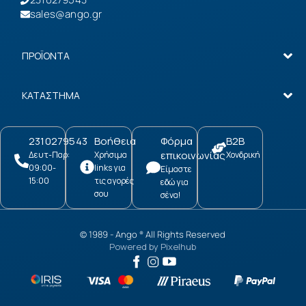
sales@ango.gr
ΠΡΟΪΟΝΤΑ
ΚΑΤΑΣΤΗΜΑ
2310279543
Βοήθεια
Φόρμα
B2B
επικοινωνίας
Δευτ-Παρ:
Χρήσιμα
Χονδρική
09:00-
links για
Είμαστε
15:00
τις αγορές
εδώ για
σου
σένα!
© 1989 -
Ango
All Rights Reserved
®
Powered by
Pixelhub