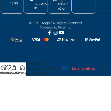
15:00
τις αγορές
εδώ για
σου
σένα!
© 1989 -
Ango
All Rights Reserved
®
Powered by
Pixelhub
Coffee L πλάτη
15
€
Καταργήθηκε
προστασίας τοίχου εστιών
τάστημα
ίστα επιθυμιών
Καλάθι
Home
κουζίνας (67250)