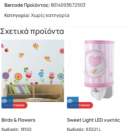
Barcode Προϊόντος:
8014093672503
Κατηγορία:
Χωρίς κατηγορία
Σχετικά προϊόντα
ΚΑΤΑΡΓΉΘΗΚΕ
ΚΑΤΑΡΓΉΘΗΚΕ
Birds & Flowers
Sweet Light LED νυκτός
αυτοκόλλητα τοίχου
πρίζας ροζ
Κωδικός:
18102
Κωδικός:
63221 L