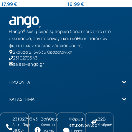
17,99
€
16,99
€
Η ango® έχει μακρά εμπορική δραστηριότητα στο
σχεδιασμό, την παραγωγή και διάθεση παιδικών
φωτιστικών και ειδών διακόσμησης.
Σκουφά 2, 54636 Θεσσαλονίκη
2310279543
sales@ango.gr
ΠΡΟΪΟΝΤΑ
ΚΑΤΑΣΤΗΜΑ
2310279543
Βοήθεια
Φόρμα
B2B
επικοινωνίας
Δευτ-Παρ:
Χρήσιμα
Χονδρική
09:00-
links για
Είμαστε