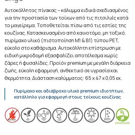
Αυτοκόλλητος πίνακας – κάλυμμα ειδικά σχεδιασμένος
για την προστασία των τοίχων από τις πιτσιλιές κατά
το μαγείρεμα. Τοποθετείται πίσω από τις εστίες της
κουζίνας. Κατασκευασμένο από καινοτόμο, μη τοξικό,
πυρίμαχο υλικό (πιστοποίηση Μ1 & Β1) τύπου PET,
εύκολο στο καθάρισμα. Αυτοκόλλητη επίστρωση με
ειδική μικροδομή εξασφαλίζει αποτέλεσμα χωρίς
ζάρες ή φυσαλίδες. Προϊόν premium με μεγάλη διάρκεια
ζωής, εύκολη εφαρμογή, ανθεκτικό σε υγρασία και
θερμότητα. Διάσταση καλύμματος: 65 x 47 x 0,05 εκ.
Πυρίμαχο και αδιάβροχο υλικό premium ιδιοτήτων,
κατάλληλο για εφαρμογή στους τοίχους κουζίνας