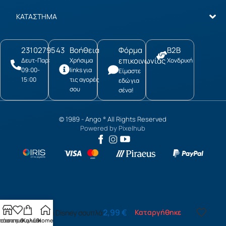
ΚΑΤΑΣΤΗΜΑ
2310279543
Βοήθεια
Φόρμα
B2B
επικοινωνίας
Δευτ-Παρ:
Χρήσιμα
Χονδρική
09:00-
links για
Είμαστε
15:00
τις αγορές
εδώ για
σου
σένα!
© 1989 -
Ango
All Rights Reserved
®
Powered by
Pixelhub
2,99
€
Καταργήθηκε
Frozen Disney σουπλά
τάστημα
ίστα επιθυμιών
Καλάθι
Home