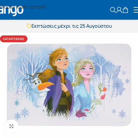
Skip to main content
ΑΝΑΖΗΤΗΣ
Εκπτώσεις μέχρι τις 25 Αυγούστου
Δωρεάν μεταφορικά
BOXNOW αποστολή
ΚΑΤΑΡΓΉΘΗΚΕ
Άμεση παράδοση
Εκπτώσεις μέχρι τις 25 Αυγούστου
Δωρεάν μεταφορικά
BOXNOW αποστολή
Άμεση παράδοση
Πατήστε για μεγέθυνση