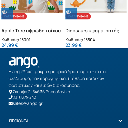
ΚΑΤΑΡΓΉΘΗΚΕ
ΚΑΤΑΡΓΉΘΗΚΕ
Apple Tree αφρώδη τοίχου
Dinosaurs υψομετρητής
L (18001)
αφρώδης L
Κωδικός:
18001
Κωδικός:
18504
24,99
€
23,99
€
Η ango® έχει μακρά εμπορική δραστηριότητα στο
σχεδιασμό, την παραγωγή και διάθεση παιδικών
φωτιστικών και ειδών διακόσμησης.
Σκουφά 2, 54636 Θεσσαλονίκη
2310279543
sales@ango.gr
ΠΡΟΪΟΝΤΑ