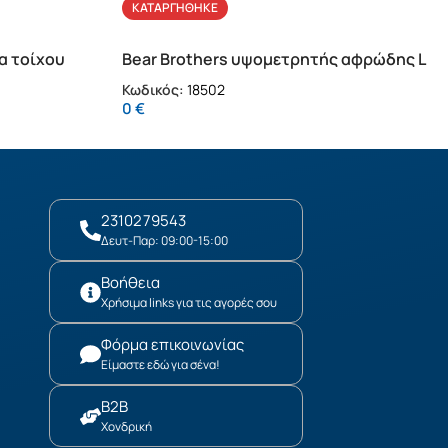
ΚΑΤΑΡΓΉΘΗΚΕ
α τοίχου
Bear Brothers υψομετρητής αφρώδης L
Κωδικός:
18502
0
€
2310279543
Δευτ-Παρ: 09:00-15:00
Βοήθεια
Χρήσιμα links για τις αγορές σου
Φόρμα επικοινωνίας
Είμαστε εδώ για σένα!
B2B
Χονδρική