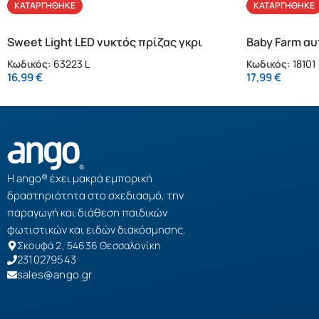
ΚΑΤΑΡΓΉΘΗΚΕ
ΚΑΤΑΡΓΉΘΗΚΕ
Sweet Light LED νυκτός πρίζας γκρι
Baby Farm αυ
Κωδικός:
63223 L
Κωδικός:
18101
16,99
€
17,99
€
Η ango® έχει μακρά εμπορική
δραστηριότητα στο σχεδιασμό, την
παραγωγή και διάθεση παιδικών
φωτιστικών και ειδών διακόσμησης.
Σκουφά 2, 54636 Θεσσαλονίκη
2310279543
sales@ango.gr