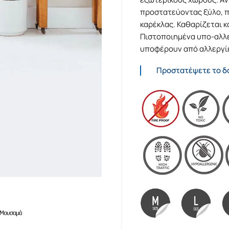
προστατεύοντας ξύλο, πλ
καρέκλας. Καθαρίζεται κ
Πιστοποιημένα υπο-αλλερ
υποφέρουν από αλλεργί
Προστατέψετε το δά