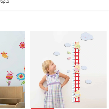
γορία