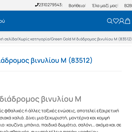
2310279543
Βοήθεια
Έλα μαζί μας
B2B
ού
κή σελίδα
/
Χωρίς κατηγορία
/
Green Gold M διάδρομος βινυλίου M (83512)
ιάδρομος βινυλίου M (83512)
 διάδρομος βινυλίου M
ς φθαλικές ή άλλες τοξικές ενώσεις, αποτελεί εξαιρετική
ιακά χαλιά. Δίνει μια ξεχωριστή, μοντέρνα και κομψή
ο: κουζίνα, μπάνιο, παιδικό δωμάτιο, σαλόνι… ακόμα και σε
τιολισθητικός, συνιστά τέλειο πατάκι γραφείου