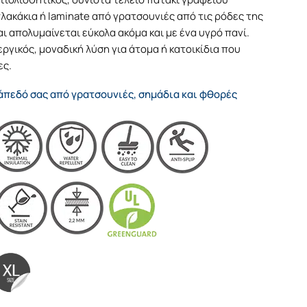
ακάκια ή laminate από γρατσουνιές από τις ρόδες της
αι απολυμαίνεται εύκολα ακόμα και με ένα υγρό πανί.
γικός, μοναδική λύση για άτομα ή κατοικίδια που
ες.
πεδό σας από γρατσουνιές, σημάδια και φθορές