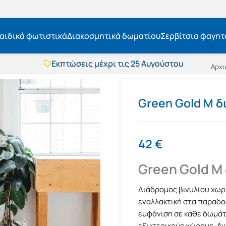
αιδικά φωτιστικά
Διακοσμητικά δωματίου
Σερβίτσια φαγητ
Εκπτώσεις μέχρι τις 25 Αυγούστου
Αρχι
Δωρεάν μεταφορικά
BOXNOW αποστολή
Άμεση παράδοση
Green Gold M δ
Εκπτώσεις μέχρι τις 25 Αυγούστου
Δωρεάν μεταφορικά
BOXNOW αποστολή
Άμεση παράδοση
42
€
Green Gold M
Διάδρομος βινυλίου χωρί
εναλλακτική στα παραδοσ
εμφάνιση σε κάθε δωμάτι
εξωτερικούς χώρους. Αν