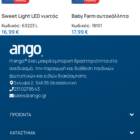
ΚΑΤΑΡΓΉΘΗΚΕ
ΚΑΤΑΡΓΉΘΗΚΕ
Sweet Light LED νυκτός
Baby Farm αυτοκόλλητα
πρίζας γκρι
τοίχου L
Κωδικός:
63223 L
Κωδικός:
18101
16,99
€
17,99
€
Η ango® έχει μακρά εμπορική δραστηριότητα στο
σχεδιασμό, την παραγωγή και διάθεση παιδικών
φωτιστικών και ειδών διακόσμησης.
Σκουφά 2, 54636 Θεσσαλονίκη
2310279543
sales@ango.gr
ΠΡΟΪΟΝΤΑ
ΚΑΤΑΣΤΗΜΑ