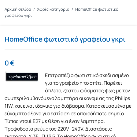
Αρχική σελίδα
/
Χωρίς κατηγορία
/
HomeOffice φωτιστικό
γραφείου γκρι
HomeOffice φωτιστικό γραφείου γκρι
0
€
Επιτραπέζιο φωτιστικό σχεδιασμένο
για το γραφείο ή το σπίτι. Παρέχει
άπλετο, ζεστού φάσματος φως με τον
συμπεριλαμβανόμενο λαμπτήρα οικονομίας της Philips
11W, και είναι ιδανικό για διάβασμα. Κατασκευασμένο με
εύκαμπτο άξονα για εστίαση σε οποιοδήποτε σημείο.
Τύπος ντουί E27 με θέση για έναν λαμπτήρα.
Τροφοδοσία ρεύματος 220V–240V. Διαστάσεις
εκατοστά: Υ:35, Π:13,5. Το HomeOffice φωτιστικό