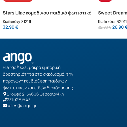
Stars Lilac κομοδίνου παιδικό φωτιστικό
Sweet Dream
(81211L)
κομοδίνου (6
Κωδικός:
81211L
Κωδικός:
62011
32,90
€
26,90
32,90
€
Η ango® έχει μακρά εμπορική
δραστηριότητα στο σχεδιασμό, την
παραγωγή και διάθεση παιδικών
φωτιστικών και ειδών διακόσμησης.
Σκουφά 2, 54636 Θεσσαλονίκη
2310279543
sales@ango.gr