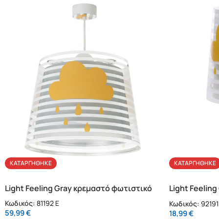
ΚΑΤΑΡΓΉΘΗΚΕ
ΚΑΤΑΡΓΉΘΗΚΕ
Light Feeling Gray κρεμαστό φωτιστικό
Light Feelin
νύκτας πρίζα
Κωδικός:
81192 E
Κωδικός:
92191
59,99
€
18,99
€