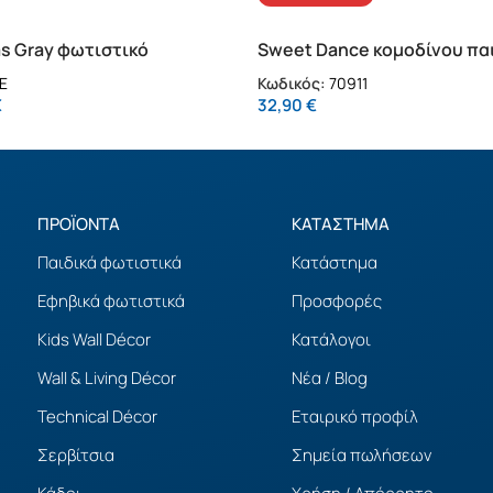
s Gray φωτιστικό
Sweet Dance κομοδίνου πα
2011E)
φωτιστικό (70911)
E
Κωδικός:
70911
€
32,90
€
ΠΡΟΪΟΝΤΑ
ΚΑΤΑΣΤΗΜΑ
Παιδικά φωτιστικά
Κατάστημα
Εφηβικά φωτιστικά
Προσφορές
Kids Wall Décor
Κατάλογοι
Wall & Living Décor
Νέα / Blog
Technical Décor
Εταιρικό προφίλ
Σερβίτσια
Σημεία πωλήσεων