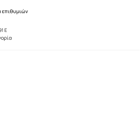
α επιθυμιών
91 E
γορία