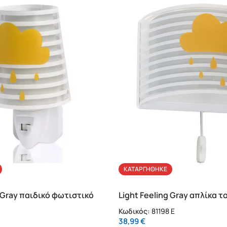
ΚΑΤΑΡΓΉΘΗΚΕ
g Gray παιδικό φωτιστικό
Light Feeling Gray απλίκα 
ς LED
τοιχώματος
Κωδικός:
81198 E
38,99
€