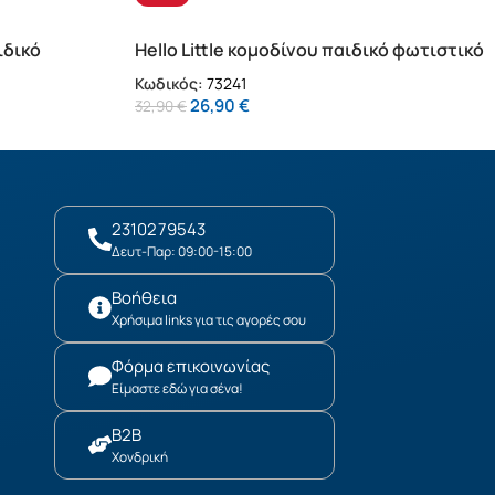
ιδικό
Hello Little κομοδίνου παιδικό φωτιστικό
(73241)
Κωδικός:
73241
26,90
€
32,90
€
2310279543
Δευτ-Παρ: 09:00-15:00
Βοήθεια
Χρήσιμα links για τις αγορές σου
Φόρμα επικοινωνίας
Είμαστε εδώ για σένα!
B2B
Χονδρική