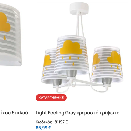
ΚΑΤΑΡΓΉΘΗΚΕ
τοίχου διπλού
Light Feeling Gray κρεμαστό τρίφωτο
οροφής (81197 E)
Κωδικός:
81197 E
66,99
€