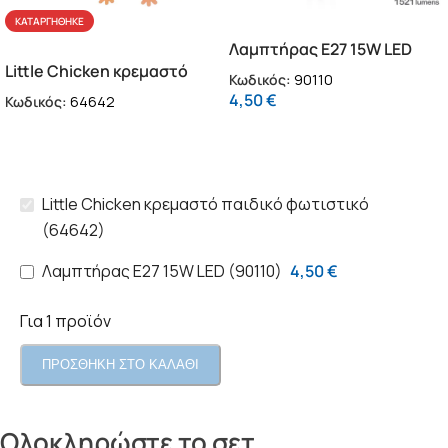
ΚΑΤΑΡΓΉΘΗΚΕ
Λαμπτήρας Ε27 15W LED
Little Chicken κρεμαστό
(90110)
Κωδικός:
90110
παιδικό φωτιστικό (64642)
4,50
€
Κωδικός:
64642
Little Chicken κρεμαστό παιδικό φωτιστικό
(64642)
Λαμπτήρας Ε27 15W LED (90110)
4,50
€
Για 1 προϊόν
ΠΡΟΣΘΗΚΗ ΣΤΟ ΚΑΛΑΘΙ
Ολοκληρώστε το σετ