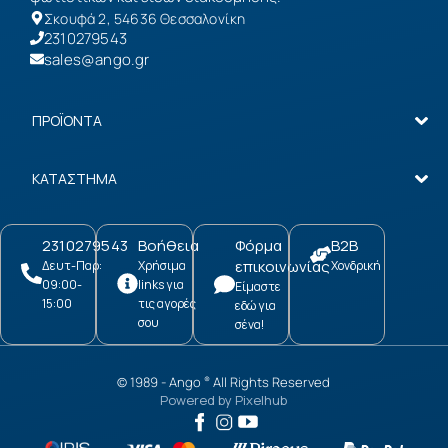
Σκουφά 2, 54636 Θεσσαλονίκη
2310279543
sales@ango.gr
ΠΡΟΪΟΝΤΑ
ΚΑΤΑΣΤΗΜΑ
2310279543
Βοήθεια
Φόρμα
B2B
επικοινωνίας
Δευτ-Παρ:
Χρήσιμα
Χονδρική
09:00-
links για
Είμαστε
15:00
τις αγορές
εδώ για
σου
σένα!
© 1989 -
Ango
All Rights Reserved
®
Powered by
Pixelhub