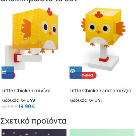
-43%
ΚΑΤΑΡΓΉΘΗΚΕ
Little Chicken απλίκα
Little Chicken επιτραπέζιο
τοίχου (64649)
παιδικό φωτιστικό (64641)
Κωδικός:
64649
Κωδικός:
64641
19,90
€
34,99
€
Σχετικά προϊόντα