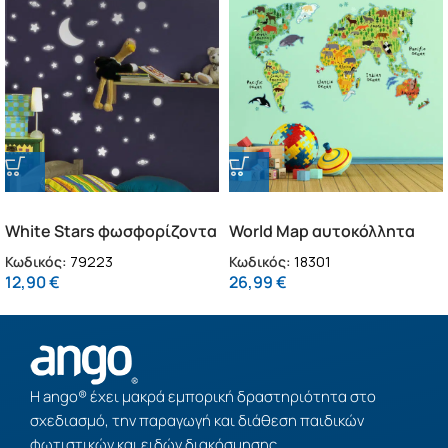
White Stars φωσφορίζοντα
World Map αυτοκόλλητα
τοίχου M (79223)
τοίχου XL (18301)
Κωδικός:
79223
Κωδικός:
18301
12,90
€
26,99
€
Η ango® έχει μακρά εμπορική δραστηριότητα στο
σχεδιασμό, την παραγωγή και διάθεση παιδικών
φωτιστικών και ειδών διακόσμησης.