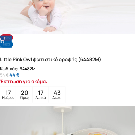
-19%
NΕΟ!
Little Pink Owl φωτιστικό οροφής (64482M)
Κωδικός:
64482M
44
€
54
€
Έκπτωση για ακόμα:
17
20
17
41
Ημέρες
Ώρες
Λεπτά
Δευτ.