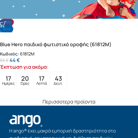
-20%
NΕΟ!
Blue Hero παιδικό φωτιστικό οροφής (61812M)
Κωδικός:
61812M
44
€
55
€
Έκπτωση για ακόμα:
17
20
17
41
Ημέρες
Ώρες
Λεπτά
Δευτ.
Περισσοτερα προϊοντα
Η ango® έχει μακρά εμπορική δραστηριότητα στο