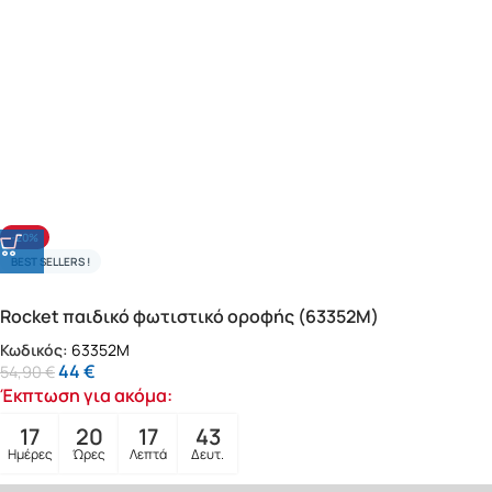
-20%
BEST SELLERS !
Rocket παιδικό φωτιστικό οροφής (63352M)
Κωδικός:
63352M
44
€
54,90
€
Έκπτωση για ακόμα:
17
20
17
41
Ημέρες
Ώρες
Λεπτά
Δευτ.