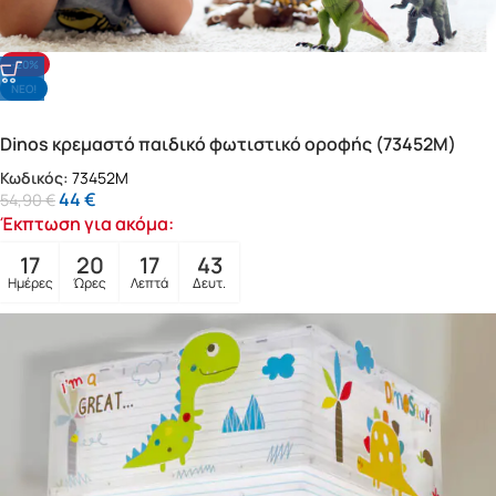
-20%
NΕΟ!
Dinos κρεμαστό παιδικό φωτιστικό οροφής (73452M)
Κωδικός:
73452M
44
€
54,90
€
Έκπτωση για ακόμα:
17
20
17
41
Ημέρες
Ώρες
Λεπτά
Δευτ.