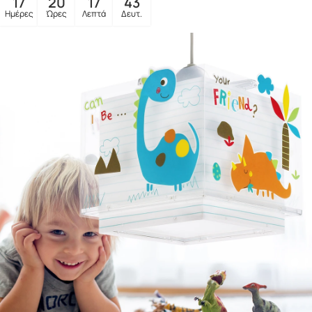
17
20
17
41
Ημέρες
Ώρες
Λεπτά
Δευτ.