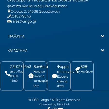
σχεδιασμό, την παραγωγή και διάθεση παιδικών
φωτιστικών και ειδών διακόσμησης.
Σκουφά 2, 54636 Θεσσαλονίκη
2310279543
sales@ango.gr
ΠΡΟΪΟΝΤΑ
ΚΑΤΑΣΤΗΜΑ
2310279543
Βοήθεια
Φόρμα
B2B
επικοινωνίας
Δευτ-Παρ:
Χρήσιμα
Χονδρική
09:00-
links για
Είμαστε
15:00
τις αγορές
εδώ για
σου
σένα!
© 1989 -
Ango
All Rights Reserved
®
Powered by
Pixelhub