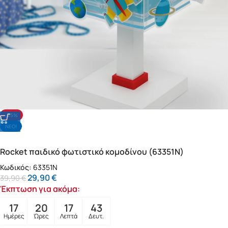
-25%
NΕΟ!
Rocket παιδικό φωτιστικό κομοδίνου (63351N)
Κωδικός:
63351N
29,90
€
39,90
€
Έκπτωση για ακόμα:
17
20
17
41
Ημέρες
Ώρες
Λεπτά
Δευτ.