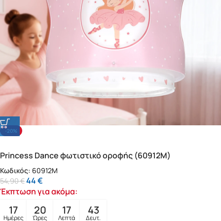
-20%
Princess Dance φωτιστικό οροφής (60912M)
Κωδικός:
60912M
44
€
54,90
€
Έκπτωση για ακόμα:
17
20
17
41
Ημέρες
Ώρες
Λεπτά
Δευτ.