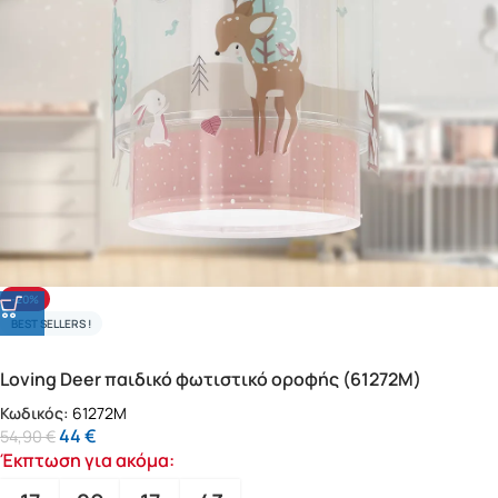
-20%
BEST SELLERS !
Loving Deer παιδικό φωτιστικό οροφής (61272M)
Κωδικός:
61272M
44
€
54,90
€
Έκπτωση για ακόμα: