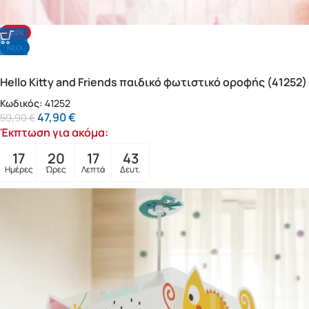
-20%
NΕΟ!
Hello Kitty and Friends παιδικό φωτιστικό οροφής (41252)
Κωδικός:
41252
47,90
€
59,90
€
Έκπτωση για ακόμα:
17
20
17
41
Ημέρες
Ώρες
Λεπτά
Δευτ.