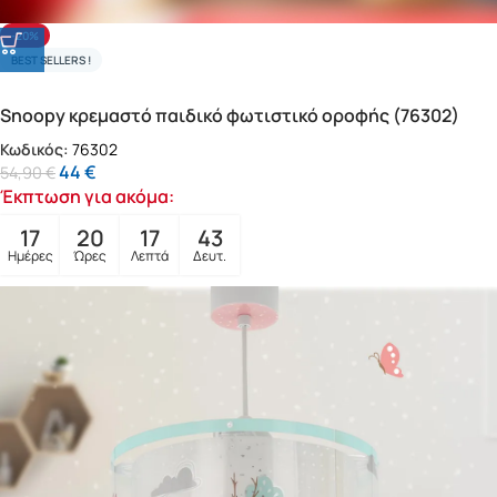
-20%
BEST SELLERS !
Snoopy κρεμαστό παιδικό φωτιστικό οροφής (76302)
Κωδικός:
76302
44
€
54,90
€
Έκπτωση για ακόμα:
17
20
17
41
Ημέρες
Ώρες
Λεπτά
Δευτ.