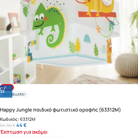
-20%
BEST SELLERS !
Happy Jungle παιδικό φωτιστικό οροφής (63312M)
Κωδικός:
63312M
44
€
54,90
€
Έκπτωση για ακόμα: