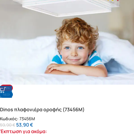
-10%
NΕΟ!
Dinos πλαφονιέρα οροφής (73456M)
Κωδικός:
73456M
53,90
€
59,90
€
Έκπτωση για ακόμα: