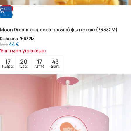
-20%
NΕΟ!
Moon Dream κρεμαστό παιδικό φωτιστικό (76632M)
Κωδικός:
76632M
44
€
55
€
Έκπτωση για ακόμα:
17
20
17
41
Ημέρες
Ώρες
Λεπτά
Δευτ.