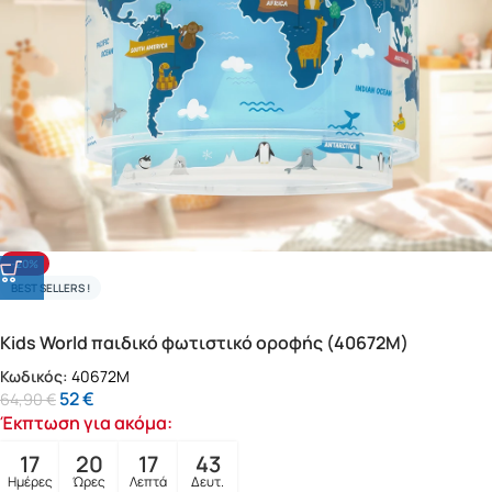
-20%
BEST SELLERS !
Kids World παιδικό φωτιστικό οροφής (40672M)
Κωδικός:
40672M
52
€
64,90
€
Έκπτωση για ακόμα:
17
20
17
41
Ημέρες
Ώρες
Λεπτά
Δευτ.