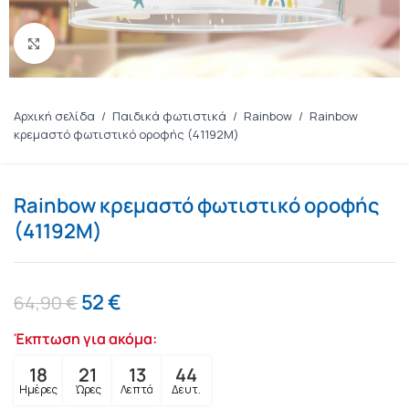
Πατήστε για μεγέθυνση
Αρχική σελίδα
/
Παιδικά φωτιστικά
/
Rainbow
/
Rainbow
κρεμαστό φωτιστικό οροφής (41192M)
Rainbow κρεμαστό φωτιστικό οροφής
(41192M)
52
€
64,90
€
Έκπτωση για ακόμα:
18
21
13
43
Ημέρες
Ώρες
Λεπτά
Δευτ.