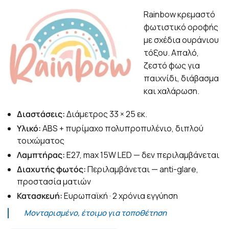
Rainbow κρεμαστό
φωτιστικό οροφής
με σχέδια ουράνιου
τόξου. Απαλό,
ζεστό φως για
παιχνίδι, διάβασμα
και χαλάρωση.
Διαστάσεις:
Διάμετρος 33 × 25 εκ.
Υλικό:
ABS + πυρίμαχο πολυπροπυλένιο, διπλού
τοιχώματος
Λαμπτήρας:
E27, max 15W LED — δεν περιλαμβάνεται
Διαχυτής φωτός:
Περιλαμβάνεται — anti-glare,
προστασία ματιών
Κατασκευή:
Ευρωπαϊκή · 2 χρόνια εγγύηση
Μονταρισμένο, έτοιμο για τοποθέτηση