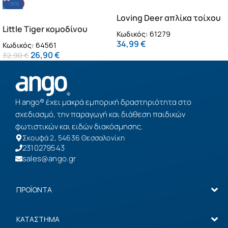
-18%
Loving Deer απλίκα τοίχου
Little Tiger κομοδίνου
διπλού τοιχώματος
Κωδικός:
61279
παιδικό φωτιστικό (64561)
(61279)
34,99
€
Κωδικός:
64561
26,90
€
32,90
€
Η ango® έχει μακρά εμπορική δραστηριότητα στο
σχεδιασμό, την παραγωγή και διάθεση παιδικών
φωτιστικών και ειδών διακόσμησης.
Σκουφά 2, 54636 Θεσσαλονίκη
2310279543
sales@ango.gr
ΠΡΟΪΟΝΤΑ
ΚΑΤΑΣΤΗΜΑ