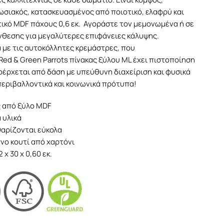
σιακός, κατασκευασμένος από ποιοτικό, ελαφρύ και
ικό MDF πάχους 0,6 εκ. Αγοράστε τον μεμονωμένα ή σε
θεσης για μεγαλύτερες επιφάνειες κάλυψης.
 με τις αυτοκόλλητες κρεμάστρες, που
ed & Green Parrots πίνακας ξύλου ML έχει πιστοποίηση
οέρχεται από δάση με υπεύθυνη διαχείριση και φυσικά
εριβαλλοντικά και κοινωνικά πρότυπα!
ς από ξύλο MDF
 υλικά
θαρίζονται εύκολα
νο κουτί από χαρτόνι
x 30 x 0,60 εκ.