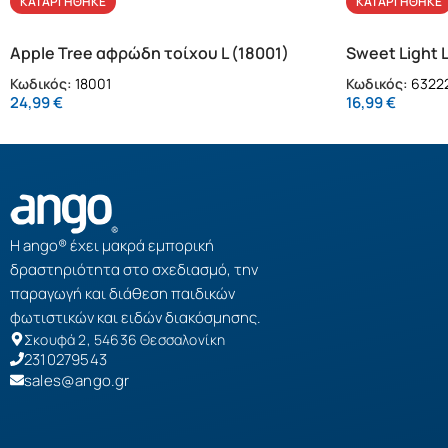
ΚΑΤΑΡΓΉΘΗΚΕ
ΚΑΤΑΡΓΉΘΗΚΕ
Apple Tree αφρώδη τοίχου L (18001)
Sweet Light 
Κωδικός:
18001
Κωδικός:
63222
24,99
€
16,99
€
Η ango® έχει μακρά εμπορική
δραστηριότητα στο σχεδιασμό, την
παραγωγή και διάθεση παιδικών
φωτιστικών και ειδών διακόσμησης.
Σκουφά 2, 54636 Θεσσαλονίκη
2310279543
sales@ango.gr