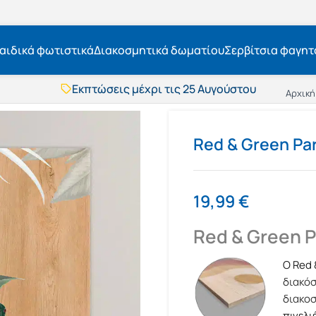
αιδικά φωτιστικά
Διακοσμητικά δωματίου
Σερβίτσια φαγητ
Εκπτώσεις μέχρι τις 25 Αυγούστου
Αρχική
Δωρεάν μεταφορικά
BOXNOW αποστολή
Άμεση παράδοση
Red & Green Pa
Εκπτώσεις μέχρι τις 25 Αυγούστου
Δωρεάν μεταφορικά
BOXNOW αποστολή
Άμεση παράδοση
19,99
€
Red & Green P
Ο Red 
διακό
διακο
πινελι