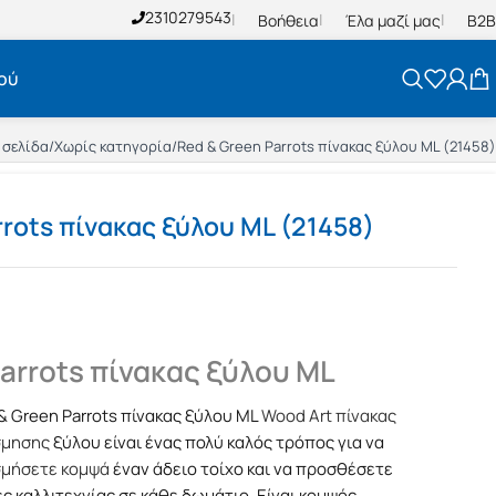
2310279543
Βοήθεια
Έλα μαζί μας
B2B
ού
 σελίδα
/
Χωρίς κατηγορία
/
Red & Green Parrots πίνακας ξύλου ML (21458)
rrots πίνακας ξύλου ML (21458)
arrots πίνακας ξύλου ML
& Green Parrots πίνακας ξύλου ML
Wood Art πίνακας
σμησης
ξύλου είναι ένας πολύ καλός τρόπος για να
σμήσετε κομψά
έναν άδειο τοίχο και να προσθέσετε
ές καλλιτεχνίας σε κάθε δωμάτιο. Είναι κομψός,