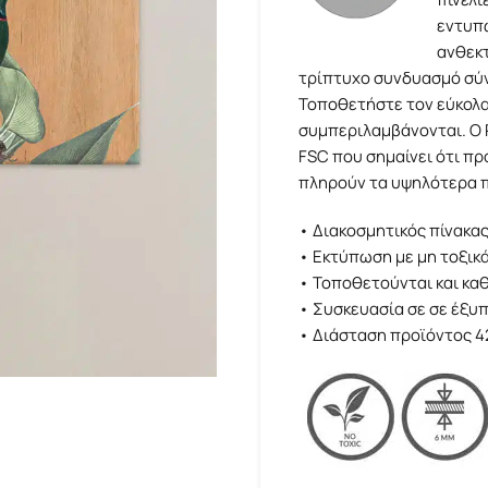
εντυπω
ανθεκτ
τρίπτυχο συνδυασμό σύν
Τοποθετήστε τον εύκολα
συμπεριλαμβάνονται. Ο R
FSC που σημαίνει ότι πρ
πληρούν τα υψηλότερα π
• Διακοσμητικός πίνακα
• Εκτύπωση με μη τοξικά
• Τοποθετούνται και κα
• Συσκευασία σε σε έξυπ
• Διάσταση προϊόντος 42 