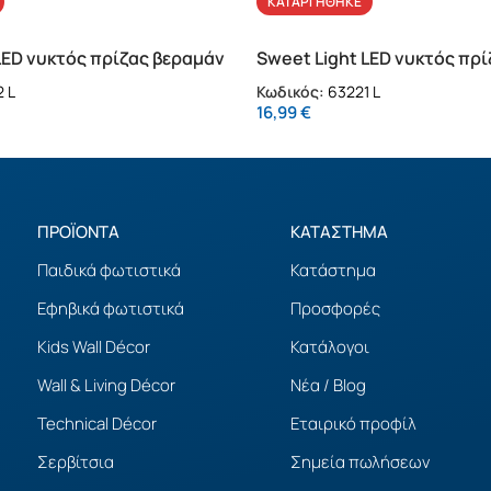
ΚΑΤΑΡΓΉΘΗΚΕ
LED νυκτός πρίζας βεραμάν
Sweet Light LED νυκτός πρί
 L
Κωδικός:
63221 L
16,99
€
ΠΡΟΪΟΝΤΑ
ΚΑΤΑΣΤΗΜΑ
Παιδικά φωτιστικά
Κατάστημα
Εφηβικά φωτιστικά
Προσφορές
Kids Wall Décor
Κατάλογοι
Wall & Living Décor
Νέα / Blog
Technical Décor
Εταιρικό προφίλ
Σερβίτσια
Σημεία πωλήσεων