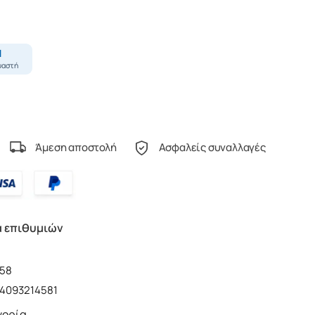
Άμεση αποστολή
Ασφαλείς συναλλαγές
α επιθυμιών
458
4093214581
γορία