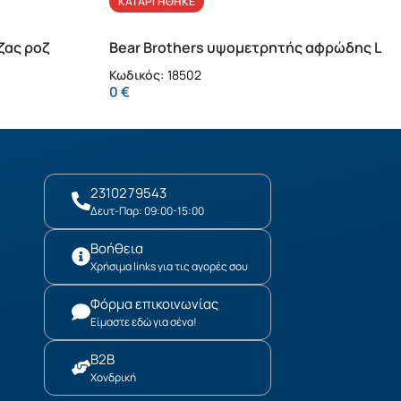
ΚΑΤΑΡΓΉΘΗΚΕ
ζας ροζ
Bear Brothers υψομετρητής αφρώδης L
Κωδικός:
18502
0
€
2310279543
Δευτ-Παρ: 09:00-15:00
Βοήθεια
Χρήσιμα links για τις αγορές σου
Φόρμα επικοινωνίας
Είμαστε εδώ για σένα!
B2B
Χονδρική