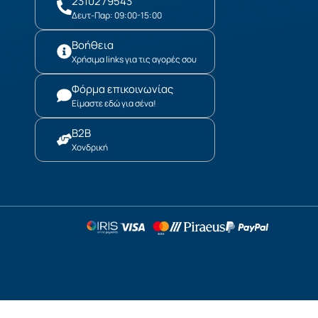
2310279543
Δευτ-Παρ: 09:00-15:00
Βοήθεια
Χρήσιμα links για τις αγορές σου
Φόρμα επικοινωνίας
Είμαστε εδώ για σένα!
B2B
Χονδρική