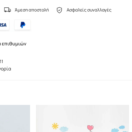
Άμεση αποστολή
Ασφαλείς συναλλαγές
α επιθυμιών
11
γορία