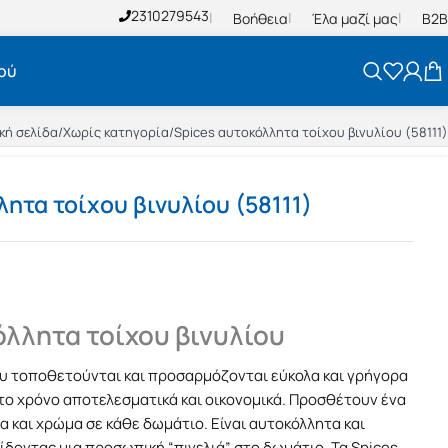
2310279543
Βοήθεια
Έλα μαζί μας
B2B
ού
κή σελίδα
/
Χωρίς κατηγορία
/
Spices αυτοκόλλητα τοίχου βινυλίου (58111)
ητα τοίχου βινυλίου (58111)
όλλητα τοίχου βινυλίου
ου τοποθετούνται και προσαρμόζονται εύκολα και γρήγορα
το χρόνο αποτελεσματικά και οικονομικά. Προσθέτουν ένα
 και χρώμα σε κάθε δωμάτιο. Είναι αυτοκόλλητα και
δοντας μια προσωπική “πινελιά” στο δωμάτιο. Τα Spices