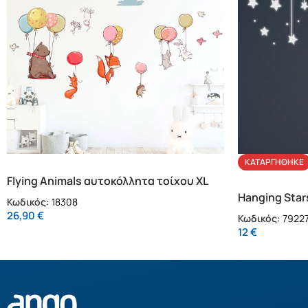
ΚΑΤΑΡΓΉΘΗΚΕ
Flying Animals αυτοκόλλητα τοίχου XL
(18308)
Hanging Sta
Κωδικός:
18308
(79227)
26,90
€
Κωδικός:
7922
12
€