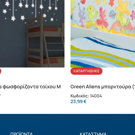
ΚΑΤΑΡΓΉΘΗΚΕ
rs φωσφορίζοντα τοίχου M
Green Aliens μπορντούρα (
Κωδικός:
14004
7
23,99
€
ΠΡΟΪΟΝΤΑ
ΚΑΤΑΣΤΗΜΑ