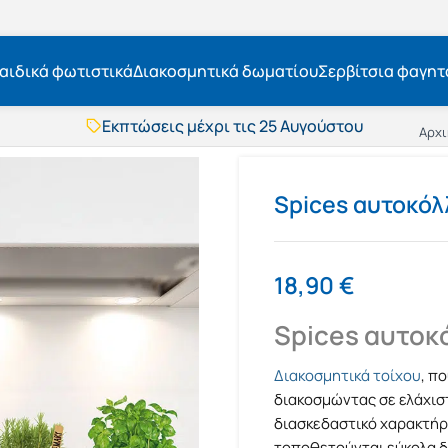
αιδικά φωτιστικά
Διακοσμητικά δωματίου
Σερβίτσια φαγητ
Εκπτώσεις μέχρι τις 25 Αυγούστου
Αρχι
Δωρεάν μεταφορικά
BOXNOW αποστολή
Άμεση παράδοση
Spices αυτοκόλλ
Εκπτώσεις μέχρι τις 25 Αυγούστου
Δωρεάν μεταφορικά
BOXNOW αποστολή
Άμεση παράδοση
18,90
€
Spices αυτοκ
Διακοσμητικά τοίχου
, π
διακοσμώντας σε ελάχισ
διασκεδαστικό χαρακτήρα
τοποθετούνται εύκολα δί