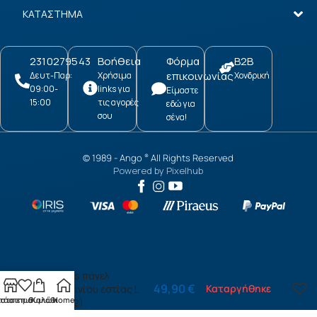
ΚΑΤΑΣΤΗΜΑ
2310279543
Βοήθεια
Φόρμα
B2B
επικοινωνίας
Δευτ-Παρ:
Χρήσιμα
Χονδρική
09:00-
links για
Είμαστε
15:00
τις αγορές
εδώ για
σου
σένα!
© 1989 -
Ango
All Rights Reserved
®
Powered by
Pixelhub
Stones πάνελ
49,90
€
Καταργήθηκε
αλουμινίου εστίας L
τάστημα
ίστα επιθυμιών
Καλάθι
Home
(86212)