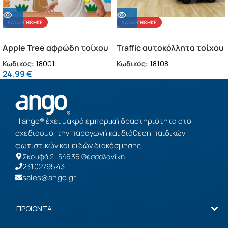
ΚΑΤΑΡΓΉΘΗΚΕ
ΚΑΤΑΡΓΉΘΗΚΕ
Apple Tree αφρώδη τοίχου
Traffic αυτοκόλλητα τοίχου
L (18001)
L (18108)
Κωδικός:
18001
Κωδικός:
18108
24,99
€
Η ango® έχει μακρά εμπορική δραστηριότητα στο
σχεδιασμό, την παραγωγή και διάθεση παιδικών
φωτιστικών και ειδών διακόσμησης.
Σκουφά 2, 54636 Θεσσαλονίκη
2310279543
sales@ango.gr
ΠΡΟΪΟΝΤΑ