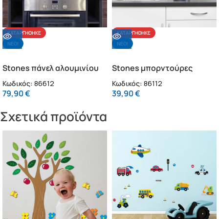
ΚΑΤΑΡΓΉΘΗΚΕ
ΚΑΤΑΡΓΉΘΗΚΕ
NΕΟ!
NΕΟ!
Stones πάνελ αλουμινίου
Stones μπορντούρες
εστίας XL (86612)
αλουμινίου MB (86112)
Κωδικός:
86612
Κωδικός:
86112
79,90
€
39,90
€
Σχετικά προϊόντα