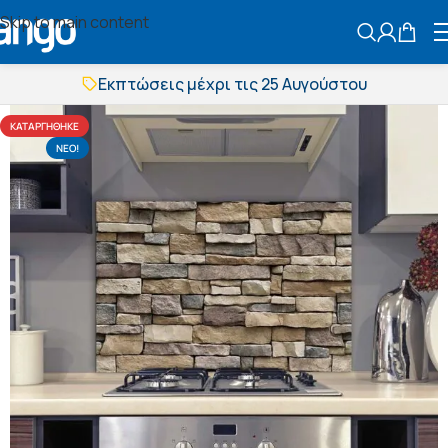
Skip to main content
ΑΝΑΖΗΤΗΣ
Εκπτώσεις μέχρι τις 25 Αυγούστου
Δωρεάν μεταφορικά
BOXNOW αποστολή
ΚΑΤΑΡΓΉΘΗΚΕ
Άμεση παράδοση
NΕΟ!
Εκπτώσεις μέχρι τις 25 Αυγούστου
Δωρεάν μεταφορικά
BOXNOW αποστολή
Άμεση παράδοση