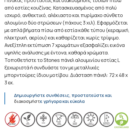
Πίνακας προστασίας
και διακόσμησης τοίχων πίσω
από εστίες κουζίνας. Κατασκευασμένος από πολύ
ισχυρό, ανθεκτικό, αλέκιαστο και πυρίμαχο σύνθετο
αλουμίνιο δύο στρώσεων (πάχους 3 χιλ). Εφαρμόζεται
με απλά βήματα πίσω από εστία κάθε τύπου (κεραμική,
ηλεκτρική, αερίου) και καθαρίζεται χωρίς τρίψιμο.
Ανεξίτηλη εκτύπωση 7 χρωμάτων εξασφαλίζει εικόνα
υψηλής ανάλυσης με έντονα, καθαρά χρώματα.
Τοποθετήστε το Stones πάνελ αλουμινίου εστίας L
ξεχωριστά ή συνδυάστε τον με μεταλλικές
μπορντούρες ίδιου μοτίβου. Διάσταση πάνελ: 72 x 48 x
3 εκ.
Δημιουργήστε συνθέσεις, προστατεύστε και
διακοσμήστ
ε γρήγορα και εύκολα