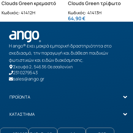
Clouds Green κρεμαστό
Clouds Green τρίφωτο
παιδικό φωτιστικό
φωτιστικό (41413H)
Κωδικός:
41412H
Κωδικός:
41413H
(41412H)
64,90
€
Η ango® έχει μακρά εμπορική δραστηριότητα στο
σχεδιασμό, την παραγωγή και διάθεση παιδικών
φωτιστικών και ειδών διακόσμησης.
Σκουφά 2, 54636 Θεσσαλονίκη
2310279543
sales@ango.gr
ΠΡΟΪΟΝΤΑ
ΚΑΤΑΣΤΗΜΑ