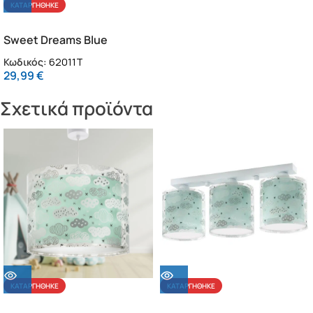
ΚΑΤΑΡΓΉΘΗΚΕ
Sweet Dreams Blue
κομοδίνου παιδικό
Κωδικός:
62011T
φωτιστικό (62011[T])
29,99
€
Σχετικά προϊόντα
ΚΑΤΑΡΓΉΘΗΚΕ
ΚΑΤΑΡΓΉΘΗΚΕ