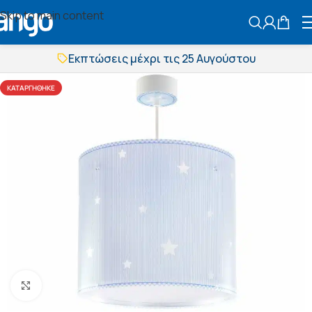
Skip to main content
ΑΝΑΖΗΤΗΣ
Εκπτώσεις μέχρι τις 25 Αυγούστου
Δωρεάν μεταφορικά
BOXNOW αποστολή
ΚΑΤΑΡΓΉΘΗΚΕ
Άμεση παράδοση
Εκπτώσεις μέχρι τις 25 Αυγούστου
Δωρεάν μεταφορικά
BOXNOW αποστολή
Άμεση παράδοση
Πατήστε για μεγέθυνση