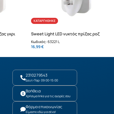
ΚΑΤΑΡΓΉΘΗΚΕ
ζας γκρι
Sweet Light LED νυκτός πρίζας ροζ
Κωδικός:
63221 L
16,99
€
2310279543
Δευτ-Παρ: 09:00-15:00
Βοήθεια
Χρήσιμα links για τις αγορές σου
Φόρμα επικοινωνίας
Είμαστε εδώ για σένα!