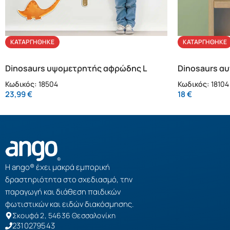
ΚΑΤΑΡΓΉΘΗΚΕ
ΚΑΤΑΡΓΉΘΗΚΕ
Dinosaurs υψομετρητής αφρώδης L
Dinosaurs αυ
Κωδικός:
18504
Κωδικός:
18104
23,99
€
18
€
Η ango® έχει μακρά εμπορική
δραστηριότητα στο σχεδιασμό, την
παραγωγή και διάθεση παιδικών
φωτιστικών και ειδών διακόσμησης.
Σκουφά 2, 54636 Θεσσαλονίκη
2310279543