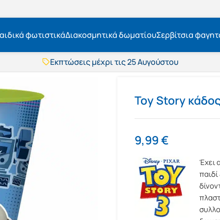
αιδικά φωτιστικά
Διακοσμητικά δωματίου
Σερβίτσια φαγητ
Εκπτώσεις μέχρι τις 25 Αυγούστου
Δωρεάν μεταφορικά
BOXNOW αποστολή
Άμεση παράδοση
Εκπτώσεις μέχρι τις 25 Αυγούστου
Toy Story κάδος
Δωρεάν μεταφορικά
BOXNOW αποστολή
Άμεση παράδοση
9,99
€
Έχει 
παιδί
δίνον
πλαστ
συλλο