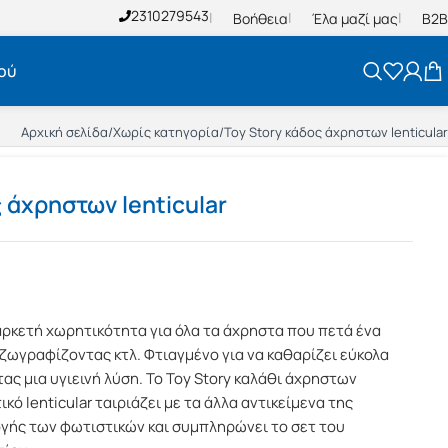
2310279543
Βοήθεια
Έλα μαζί μας
B2B
ού
Αρχική σελίδα
/
Χωρίς κατηγορία
/
Toy Story κάδος άχρηστων lenticular
 άχρηστων lenticular
αρκετή χωρητικότητα για όλα τα άχρηστα που πετά ένα
 ζωγραφίζοντας κτλ. Φτιαγμένο για να καθαρίζει εύκολα
τας μια υγιεινή λύση. Το Toy Story καλάθι άχρηστων
ικό lenticular ταιριάζει με τα άλλα αντικείμενα της
γής των φωτιστικών και συμπληρώνει το σετ του