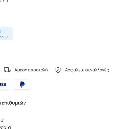
ίου.
Άμεση αποστολή
Ασφαλείς συναλλαγές
α επιθυμιών
601
γορία