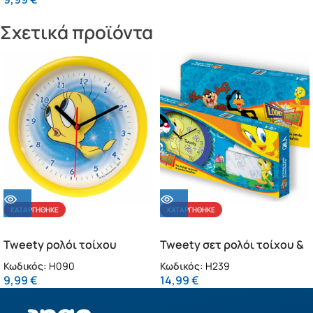
Σχετικά προϊόντα
ΚΑΤΑΡΓΉΘΗΚΕ
ΚΑΤΑΡΓΉΘΗΚΕ
Tweety ρολόι τοίχου
Tweety σετ ρολόι τοίχου &
(H090)
κορνίζα (H239)
Κωδικός:
H090
Κωδικός:
H239
9,99
€
14,99
€