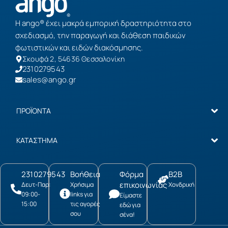
Η ango® έχει μακρά εμπορική δραστηριότητα στο
σχεδιασμό, την παραγωγή και διάθεση παιδικών
φωτιστικών και ειδών διακόσμησης.
Σκουφά 2, 54636 Θεσσαλονίκη
2310279543
sales@ango.gr
ΠΡΟΪΟΝΤΑ
ΚΑΤΑΣΤΗΜΑ
2310279543
Βοήθεια
Φόρμα
B2B
επικοινωνίας
Δευτ-Παρ:
Χρήσιμα
Χονδρική
09:00-
links για
Είμαστε
15:00
τις αγορές
εδώ για
σου
σένα!