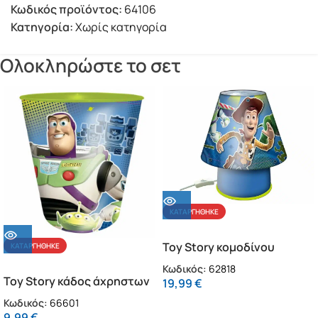
Κωδικός προϊόντος:
64106
Κατηγορία:
Χωρίς κατηγορία
Ολοκληρώστε το σετ
ΚΑΤΑΡΓΉΘΗΚΕ
Toy Story κομοδίνου
ΚΑΤΑΡΓΉΘΗΚΕ
φωτιστικό
Κωδικός:
62818
Toy Story κάδος άχρηστων
19,99
€
lenticular
Κωδικός:
66601
9,99
€