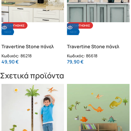
ΚΑΤΑΡΓΉΘΗΚΕ
ΚΑΤΑΡΓΉΘΗΚΕ
NΕΟ!
NΕΟ!
Travertine Stone πάνελ
Travertine Stone πάνελ
αλουμινίου εστίας L
αλουμινίου εστίας XL
Κωδικός:
86218
Κωδικός:
86618
(86218)
(86618)
49,90
€
79,90
€
Σχετικά προϊόντα