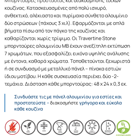
Μπορντούρες προστασίας
και διακόσμησης τοίχων
κουζίνας. Κατασκευασμένες από πολύ ισχυρό,
ανθεκτικό, αλέκιαστο και πυρίμαχο σύνθετο αλουμίνιο
δύο στρώσεων (πάχους 3 χιλ). Εφαρμόζονται με απλά
βήματα πίσω από τον πάγκο της κουζίνας και
καθαρίζονται χωρίς τρίψιμο. Οι Travertine Stone
μπορντούρες αλουμινίου MB έχουν ανεξίτηλη εκτύπωση
7 χρωμάτων, που εξασφαλίζει εικόνα υψηλής ανάλυσης
με έντονα, καθαρά χρώματα. Τοποθετούνται ξεχωριστά
ή σε συνδυασμό με μεταλλικό πάνελ – πίνακα εστιών
ίδιου μοτίβου. Η κάθε συσκευασία περιέχει δύο -2-
τεμάχια. Διάσταση κάθε μπορντούρας: 48 x 24 x 0,3 εκ.
Συνδυάστε τις με πάνελ αλουμινίου για εστίες και
προστατεύστε –
διακοσμήστε
γρήγορα και εύκολα
κάθε κουζίνα