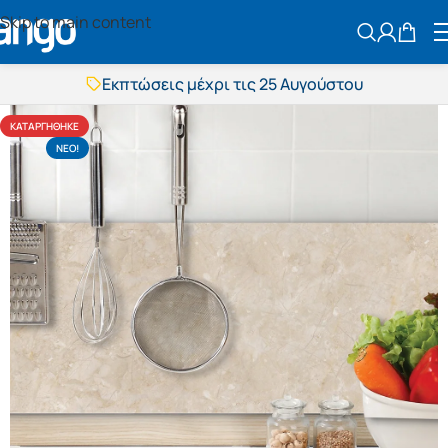
Skip to main content
ΑΝΑΖΗΤΗΣ
Εκπτώσεις μέχρι τις 25 Αυγούστου
Δωρεάν μεταφορικά
BOXNOW αποστολή
ΚΑΤΑΡΓΉΘΗΚΕ
Άμεση παράδοση
NΕΟ!
Εκπτώσεις μέχρι τις 25 Αυγούστου
Δωρεάν μεταφορικά
BOXNOW αποστολή
Άμεση παράδοση