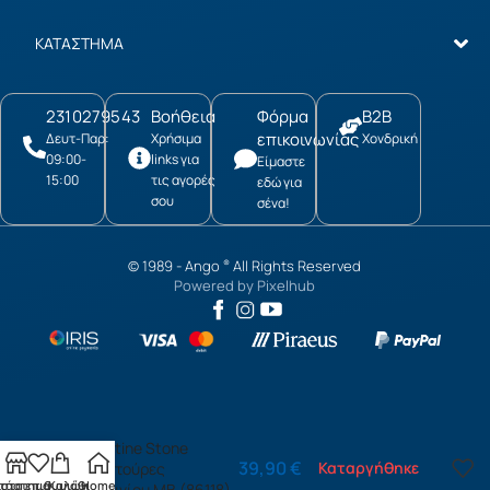
ΚΑΤΑΣΤΗΜΑ
2310279543
Βοήθεια
Φόρμα
B2B
επικοινωνίας
Δευτ-Παρ:
Χρήσιμα
Χονδρική
09:00-
links για
Είμαστε
15:00
τις αγορές
εδώ για
σου
σένα!
© 1989 -
Ango
All Rights Reserved
®
Powered by
Pixelhub
Travertine Stone
39,90
€
Καταργήθηκε
μπορντούρες
τάστημα
ίστα επιθυμιών
Καλάθι
Home
αλουμινίου MB (86118)