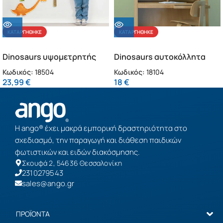
ΚΑΤΑΡΓΉΘΗΚΕ
ΚΑΤΑΡΓΉΘΗΚΕ
Dinosaurs υψομετρητής
Dinosaurs αυτοκόλλητα
αφρώδης L
τοίχου (18104)
Κωδικός:
18504
Κωδικός:
18104
23,99
€
18
€
Η ango® έχει μακρά εμπορική δραστηριότητα στο
σχεδιασμό, την παραγωγή και διάθεση παιδικών
φωτιστικών και ειδών διακόσμησης.
Σκουφά 2, 54636 Θεσσαλονίκη
2310279543
sales@ango.gr
ΠΡΟΪΟΝΤΑ